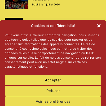
1 juillet 2026
Médias
Cookies et confidentialité
2026 – Laiterie d’Orsières et Abbaye de St-
Pour vous offrir le meilleur confort de navigation, nous utilisons
Maurice
des technologies telles que les cookies pour stocker et/ou
25 juin 2026
accéder aux informations des appareils connectés. Le fait de
consentir à ces technologies nous permettra de traiter des
données telles que le comportement de navigation ou les ID
2025 – Palais Fédéral – Berne
uniques sur ce site. Le fait de ne pas consentir ou de retirer son
25 juin 2026
consentement peut avoir un effet négatif sur certaines
caractéristiques et fonctions.
Aînés – Noël 2024
Accepter
14 janvier 2025
Refuser
Voir les préférences