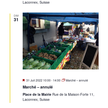
Laconnex, Suisse
DIM
31
Mis
31 Juil 2022 10:00
-
14:00
Marché – annulé
en
Marché – annulé
avant
Place de la Mairie
Rue de la Maison-Forte 11,
Laconnex, Suisse