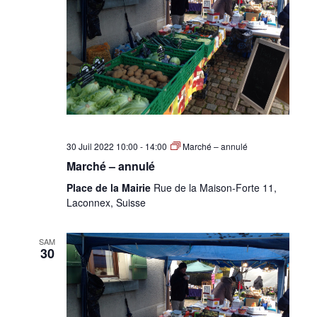
•
Canton
de
30 Juil 2022 10:00
-
14:00
Marché – annulé
Marché – annulé
Place de la Mairie
Rue de la Maison-Forte 11,
Laconnex, Suisse
Genève
SAM
30