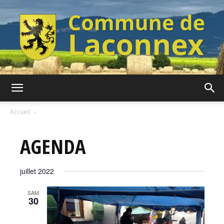
Commune
Accueil
AGENDA
de
juillet 2022
Laconnex
SAM
30