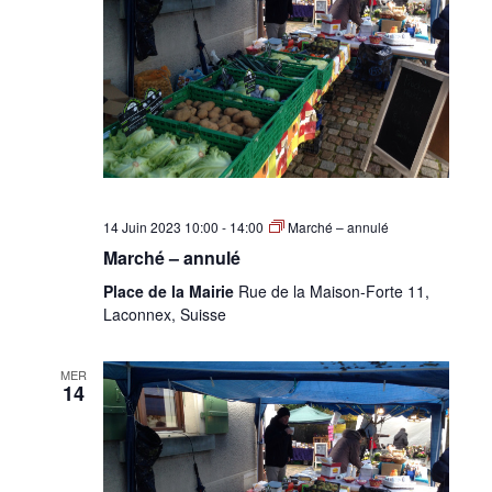
•
Canton
de
14 Juin 2023 10:00
-
14:00
Marché – annulé
Marché – annulé
Place de la Mairie
Rue de la Maison-Forte 11,
Laconnex, Suisse
Genève
MER
14