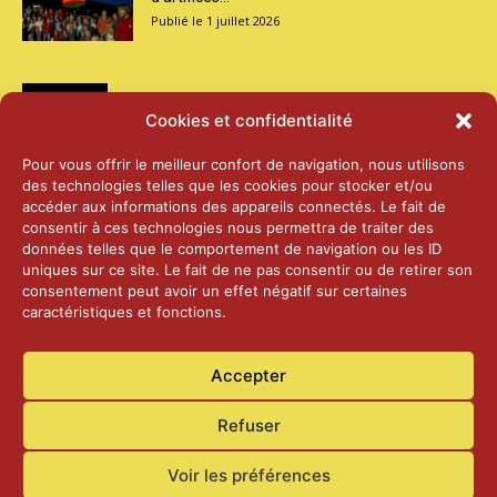
1 juillet 2026
Médias
Cookies et confidentialité
2026 – Laiterie d’Orsières et Abbaye de St-
Pour vous offrir le meilleur confort de navigation, nous utilisons
Maurice
des technologies telles que les cookies pour stocker et/ou
25 juin 2026
accéder aux informations des appareils connectés. Le fait de
consentir à ces technologies nous permettra de traiter des
données telles que le comportement de navigation ou les ID
2025 – Palais Fédéral – Berne
uniques sur ce site. Le fait de ne pas consentir ou de retirer son
25 juin 2026
consentement peut avoir un effet négatif sur certaines
caractéristiques et fonctions.
Aînés – Noël 2024
Accepter
14 janvier 2025
Refuser
Voir les préférences