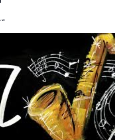
d
sse