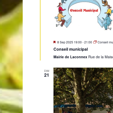
Mis
8 Sep 2025 19:00
-
21:00
Conseil mu
en
Conseil municipal
avant
Mairie de Laconnex
Rue de la Mais
DIM
21