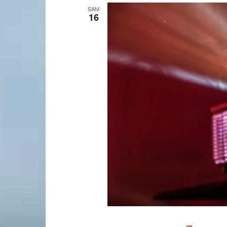
SAM
16
Laconnex
•
Canton