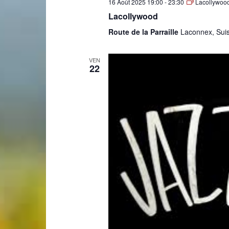
16 Août 2025 19:00
-
23:30
Lacollywoo
Lacollywood
de
Route de la Parraille
Laconnex, Sui
VEN
22
Genève