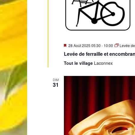
Mis
28 Août 2025 05:30
-
10:00
Levée de 
en
Levée de ferraille et encombra
avant
Tout le village
Laconnex
DIM
31