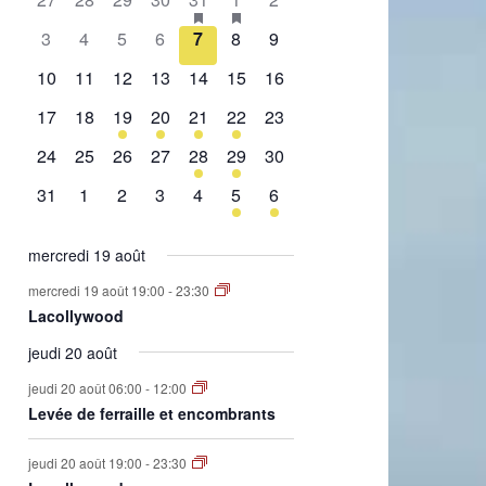
de
évènement,
évènement,
évènement,
évènement,
évènement,
évènements,
évènement,
0
0
0
0
0
0
0
3
4
5
6
7
8
9
Évènements
évènement,
évènement,
évènement,
évènement,
évènement,
évènement,
évènement,
0
0
0
0
0
0
0
10
11
12
13
14
15
16
évènement,
évènement,
évènement,
évènement,
évènement,
évènement,
évènement,
0
0
1
2
1
2
0
17
18
19
20
21
22
23
évènement,
évènement,
évènement,
évènements,
évènement,
évènements,
évènement,
0
0
0
0
1
1
0
24
25
26
27
28
29
30
évènement,
évènement,
évènement,
évènement,
évènement,
évènement,
évènement,
0
0
0
0
0
1
1
31
1
2
3
4
5
6
évènement,
évènement,
évènement,
évènement,
évènement,
évènement,
évènement,
mercredi 19 août
mercredi 19 août 19:00
-
23:30
Lacollywood
jeudi 20 août
jeudi 20 août 06:00
-
12:00
Levée de ferraille et encombrants
jeudi 20 août 19:00
-
23:30