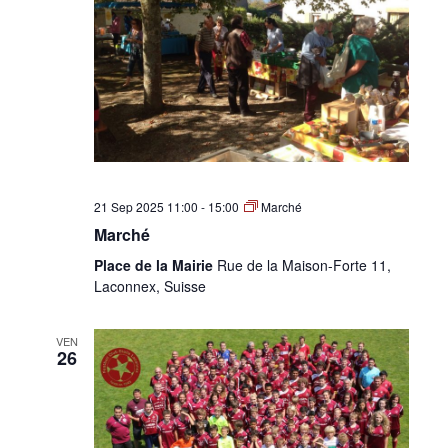
•
Canton
de
21 Sep 2025 11:00
-
15:00
Marché
Marché
Place de la Mairie
Rue de la Maison-Forte 11,
Laconnex, Suisse
Genève
VEN
26