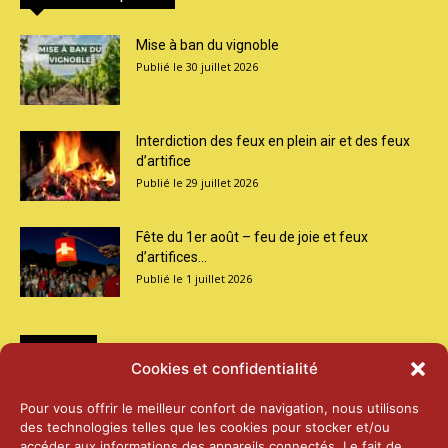
Mise à ban du vignoble
30 juillet 2026
Interdiction des feux en plein air et des feux
d’artifice
29 juillet 2026
Fête du 1er août – feu de joie et feux
d’artifices...
1 juillet 2026
Médias
Cookies et confidentialité
2026 – Laiterie d’Orsières et Abbaye de St-
Pour vous offrir le meilleur confort de navigation, nous utilisons
Maurice
des technologies telles que les cookies pour stocker et/ou
25 juin 2026
accéder aux informations des appareils connectés. Le fait de