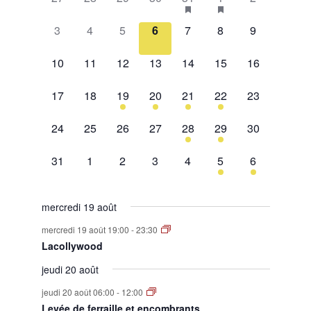
de
évènement,
évènement,
évènement,
évènement,
évènement,
évènements,
évènement,
0
0
0
0
0
0
0
Évènements
3
4
5
6
7
8
9
évènement,
évènement,
évènement,
évènement,
évènement,
évènement,
évènement,
0
0
0
0
0
0
0
10
11
12
13
14
15
16
évènement,
évènement,
évènement,
évènement,
évènement,
évènement,
évènement,
0
0
1
2
1
2
0
17
18
19
20
21
22
23
évènement,
évènement,
évènement,
évènements,
évènement,
évènements,
évènement,
0
0
0
0
1
1
0
24
25
26
27
28
29
30
évènement,
évènement,
évènement,
évènement,
évènement,
évènement,
évènement,
0
0
0
0
0
1
1
31
1
2
3
4
5
6
évènement,
évènement,
évènement,
évènement,
évènement,
évènement,
évènement,
mercredi 19 août
mercredi 19 août 19:00
-
23:30
Lacollywood
jeudi 20 août
jeudi 20 août 06:00
-
12:00
Levée de ferraille et encombrants