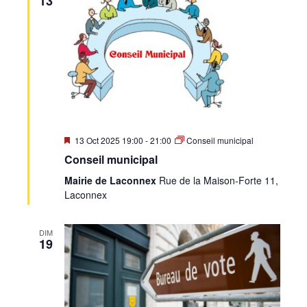
13
Mis
13 Oct 2025 19:00
-
21:00
Conseil municipal
en
Conseil municipal
avant
Mairie de Laconnex
Rue de la Maison-Forte 11,
Laconnex
DIM
19