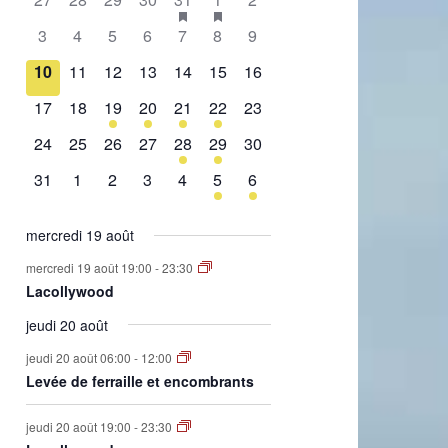
de
évènement,
évènement,
évènement,
évènement,
évènement,
évènements,
évènement,
0
0
0
0
0
0
0
3
4
5
6
7
8
9
Évènements
évènement,
évènement,
évènement,
évènement,
évènement,
évènement,
évènement,
0
0
0
0
0
0
0
10
11
12
13
14
15
16
évènement,
évènement,
évènement,
évènement,
évènement,
évènement,
évènement,
0
0
1
2
1
2
0
17
18
19
20
21
22
23
évènement,
évènement,
évènement,
évènements,
évènement,
évènements,
évènement,
0
0
0
0
1
1
0
24
25
26
27
28
29
30
évènement,
évènement,
évènement,
évènement,
évènement,
évènement,
évènement,
0
0
0
0
0
1
1
31
1
2
3
4
5
6
évènement,
évènement,
évènement,
évènement,
évènement,
évènement,
évènement,
mercredi 19 août
mercredi 19 août 19:00
-
23:30
Lacollywood
jeudi 20 août
jeudi 20 août 06:00
-
12:00
Levée de ferraille et encombrants
jeudi 20 août 19:00
-
23:30