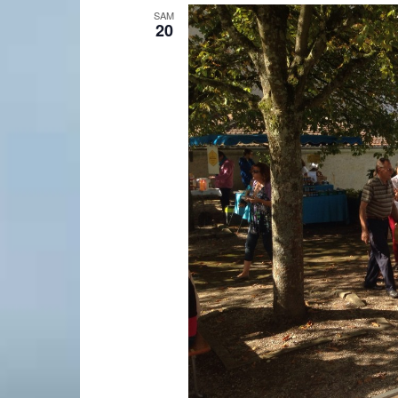
SAM
20
Laconnex
•
Canton