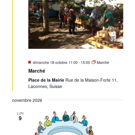
•
Canton
de
Mis
dimanche 18 octobre 11:00
-
15:00
Marché
en
Marché
avant
Place de la Mairie
Rue de la Maison-Forte 11,
Laconnex, Suisse
Genève
novembre 2026
LUN
9