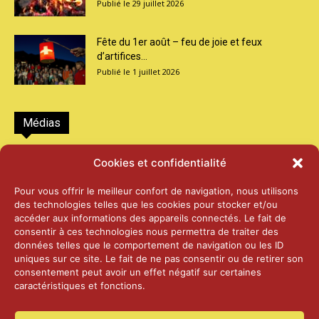
29 juillet 2026
Fête du 1er août – feu de joie et feux
d’artifices...
1 juillet 2026
Médias
2026 – Laiterie d’Orsières et Abbaye de St-
Cookies et confidentialité
Maurice
25 juin 2026
Pour vous offrir le meilleur confort de navigation, nous utilisons
des technologies telles que les cookies pour stocker et/ou
accéder aux informations des appareils connectés. Le fait de
2025 – Palais Fédéral – Berne
consentir à ces technologies nous permettra de traiter des
25 juin 2026
données telles que le comportement de navigation ou les ID
uniques sur ce site. Le fait de ne pas consentir ou de retirer son
consentement peut avoir un effet négatif sur certaines
caractéristiques et fonctions.
Aînés – Noël 2024
14 janvier 2025