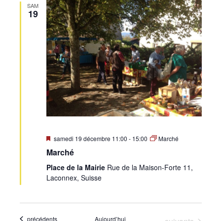
SAM
19
Mis
samedi 19 décembre 11:00
-
15:00
Marché
en
Marché
avant
Place de la Mairie
Rue de la Maison-Forte 11,
Laconnex, Suisse
Évènements
précédents
Aujourd’hui
Évènements