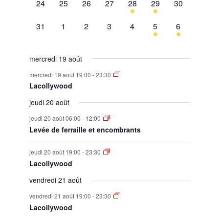
0
0
0
0
1
1
0
24
25
26
27
28
29
30
évènement,
évènement,
évènement,
évènement,
évènement,
évènement,
évènement,
0
0
0
0
0
1
1
31
1
2
3
4
5
6
évènement,
évènement,
évènement,
évènement,
évènement,
évènement,
évènement,
mercredi 19 août
mercredi 19 août 19:00
-
23:30
Lacollywood
jeudi 20 août
jeudi 20 août 06:00
-
12:00
Levée de ferraille et encombrants
jeudi 20 août 19:00
-
23:30
Lacollywood
vendredi 21 août
vendredi 21 août 19:00
-
23:30
Lacollywood