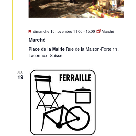
Mis
dimanche 15 novembre 11:00
-
15:00
Marché
en
Marché
avant
Place de la Mairie
Rue de la Maison-Forte 11,
Laconnex, Suisse
JEU
19