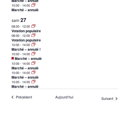
Marché – annulé
•
10:00
-
14:00
Marché – annulé
27
sam
08:00
-
12:00
Canton
Votation populaire
08:00
-
12:00
Votation populaire
10:00
-
14:00
Marché – annulé !
10:00
-
14:00
de
Mis
Marché – annulé
en
10:00
-
14:00
avant
Marché – annulé
10:00
-
14:00
Marché – annulé
Genève
10:00
-
14:00
Marché – annulé
Évènements
Précédent
Aujourd’hui
Évènemen
Suivant