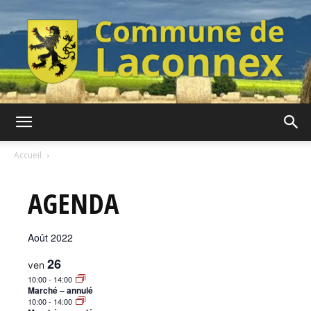
Commune
Accueil
AGENDA
de
Août 2022
Laconnex
26
ven
10:00
-
14:00
Marché – annulé
10:00
-
14:00