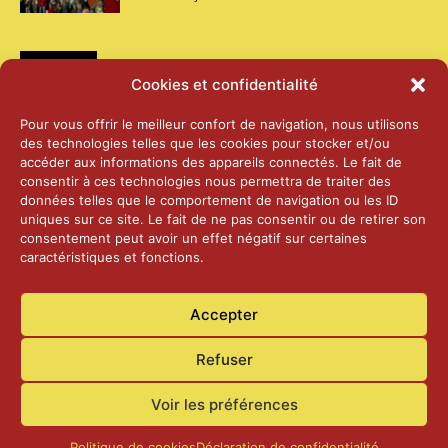
Médias
Cookies et confidentialité
2026 – Laiterie d’Orsières et Abbaye de St-
Pour vous offrir le meilleur confort de navigation, nous utilisons
Maurice
des technologies telles que les cookies pour stocker et/ou
25 juin 2026
accéder aux informations des appareils connectés. Le fait de
consentir à ces technologies nous permettra de traiter des
données telles que le comportement de navigation ou les ID
2025 – Palais Fédéral – Berne
uniques sur ce site. Le fait de ne pas consentir ou de retirer son
25 juin 2026
consentement peut avoir un effet négatif sur certaines
caractéristiques et fonctions.
Aînés – Noël 2024
Accepter
14 janvier 2025
Refuser
Voir les préférences
Politique de cookies
Déclaration de confidentialité