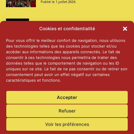
1 juillet 2026
Médias
Cookies et confidentialité
2026 – Laiterie d’Orsières et Abbaye de St-
Pour vous offrir le meilleur confort de navigation, nous utilisons
Maurice
des technologies telles que les cookies pour stocker et/ou
25 juin 2026
accéder aux informations des appareils connectés. Le fait de
consentir à ces technologies nous permettra de traiter des
données telles que le comportement de navigation ou les ID
2025 – Palais Fédéral – Berne
uniques sur ce site. Le fait de ne pas consentir ou de retirer son
25 juin 2026
consentement peut avoir un effet négatif sur certaines
caractéristiques et fonctions.
Aînés – Noël 2024
Accepter
14 janvier 2025
Refuser
Voir les préférences