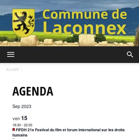
Commune
Accueil
AGENDA
de
Sep 2023
Laconnex
15
ven
18:30
-
22:00
Mis
FIFDH 21e Festival du film et forum international sur les droits
en
humains