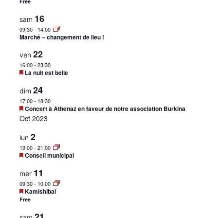
avant
Free
•
16
sam
09:30
-
14:00
Marché – changement de lieu !
Canton
22
ven
16:00
-
23:30
Mis
La nuit est belle
en
avant
24
dim
de
17:00
-
18:30
Mis
Concert à Athenaz en faveur de notre association Burkina
en
Oct 2023
avant
2
lun
Genève
19:00
-
21:00
Mis
Conseil municipal
en
avant
11
mer
09:30
-
10:00
Mis
Kamishibai
en
Free
avant
21
sam