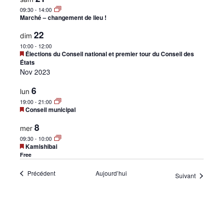
09:30
-
14:00
Marché – changement de lieu !
22
dim
10:00
-
12:00
Mis
Élections du Conseil national et premier tour du Conseil des
en
États
avant
Nov 2023
6
lun
19:00
-
21:00
Mis
Conseil municipal
en
avant
8
mer
09:30
-
10:00
Mis
Kamishibai
en
Free
avant
Évènements
Précédent
Aujourd’hui
Évènemen
Suivant