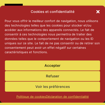
Médias
Cookies et confidentialité
2026 – Laiterie d’Orsières et Abbaye de St-
Pour vous offrir le meilleur confort de navigation, nous utilisons
Maurice
des technologies telles que les cookies pour stocker et/ou
25 juin 2026
accéder aux informations des appareils connectés. Le fait de
consentir à ces technologies nous permettra de traiter des
données telles que le comportement de navigation ou les ID
2025 – Palais Fédéral – Berne
uniques sur ce site. Le fait de ne pas consentir ou de retirer son
25 juin 2026
consentement peut avoir un effet négatif sur certaines
caractéristiques et fonctions.
Aînés – Noël 2024
Accepter
14 janvier 2025
Refuser
Voir les préférences
Politique de cookies
Déclaration de confidentialité
Accueil
Actualités
Contact
Confidentialité