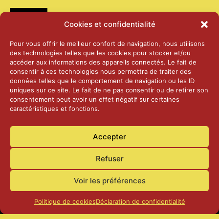
Médias
Cookies et confidentialité
2026 – Laiterie d’Orsières et Abbaye de St-
Pour vous offrir le meilleur confort de navigation, nous utilisons
Maurice
des technologies telles que les cookies pour stocker et/ou
25 juin 2026
accéder aux informations des appareils connectés. Le fait de
consentir à ces technologies nous permettra de traiter des
données telles que le comportement de navigation ou les ID
2025 – Palais Fédéral – Berne
uniques sur ce site. Le fait de ne pas consentir ou de retirer son
25 juin 2026
consentement peut avoir un effet négatif sur certaines
caractéristiques et fonctions.
Aînés – Noël 2024
Accepter
14 janvier 2025
Refuser
Voir les préférences
Politique de cookies
Déclaration de confidentialité
Accueil
Actualités
Contact
Confidentialité