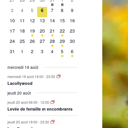
de
évènement,
évènement,
évènement,
évènement,
évènement,
évènements,
évènement,
0
0
0
0
0
0
0
3
4
5
6
7
8
9
Évènements
évènement,
évènement,
évènement,
évènement,
évènement,
évènement,
évènement,
0
0
0
0
0
0
0
10
11
12
13
14
15
16
évènement,
évènement,
évènement,
évènement,
évènement,
évènement,
évènement,
0
0
1
2
1
2
0
17
18
19
20
21
22
23
évènement,
évènement,
évènement,
évènements,
évènement,
évènements,
évènement,
0
0
0
0
1
1
0
24
25
26
27
28
29
30
évènement,
évènement,
évènement,
évènement,
évènement,
évènement,
évènement,
0
0
0
0
0
1
1
31
1
2
3
4
5
6
évènement,
évènement,
évènement,
évènement,
évènement,
évènement,
évènement,
mercredi 19 août
mercredi 19 août 19:00
-
23:30
Lacollywood
jeudi 20 août
jeudi 20 août 06:00
-
12:00
Levée de ferraille et encombrants
jeudi 20 août 19:00
-
23:30