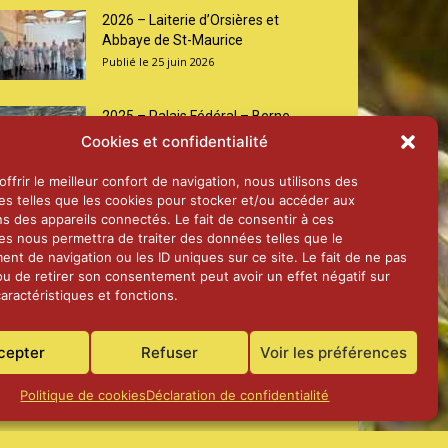
2026 – Laiterie d’Orsières et
Abbaye de St-Maurice
25 juin 2026
2025 – Palais Fédéral – Berne
25 juin 2026
Cookies et confidentialité
ffrir le meilleur confort de navigation, nous utilisons des
es telles que les cookies pour stocker et/ou accéder aux
Aînés – Noël 2024
ns des appareils connectés. Le fait de consentir à ces
14 janvier 2025
es nous permettra de traiter des données telles que le
nt de navigation ou les ID uniques sur ce site. Le fait de ne pas
ou de retirer son consentement peut avoir un effet négatif sur
aractéristiques et fonctions.
cepter
Refuser
Voir les préférences
Politique de cookies
Déclaration de confidentialité