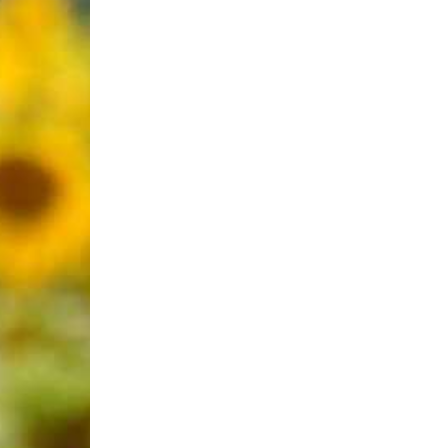
Laconnex
•
Canton