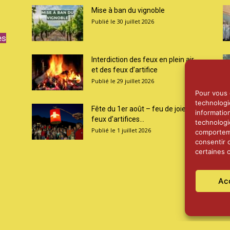
Mise à ban du vignoble
30 juillet 2026
es
Interdiction des feux en plein air
et des feux d’artifice
29 juillet 2026
Pour vous o
technologi
Fête du 1er août – feu de joie et
informatio
feux d’artifices...
technologi
1 juillet 2026
comporteme
consentir 
certaines c
Ac