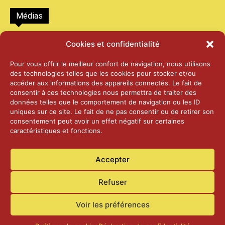
Médias
2026 – Laiterie d’Orsières et Abbaye de St-
Cookies et confidentialité
Maurice
25 juin 2026
Pour vous offrir le meilleur confort de navigation, nous utilisons
des technologies telles que les cookies pour stocker et/ou
accéder aux informations des appareils connectés. Le fait de
2025 – Palais Fédéral – Berne
consentir à ces technologies nous permettra de traiter des
25 juin 2026
données telles que le comportement de navigation ou les ID
uniques sur ce site. Le fait de ne pas consentir ou de retirer son
consentement peut avoir un effet négatif sur certaines
caractéristiques et fonctions.
Aînés – Noël 2024
14 janvier 2025
Accepter
Refuser
Voir les préférences
Accueil
Actualités
Contact
Confidentialité