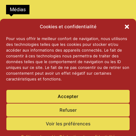
Médias
2026 – Laiterie d’Orsières et Abbaye de St-
Cookies et confidentialité
Maurice
25 juin 2026
Pour vous offrir le meilleur confort de navigation, nous utilisons
des technologies telles que les cookies pour stocker et/ou
accéder aux informations des appareils connectés. Le fait de
2025 – Palais Fédéral – Berne
consentir à ces technologies nous permettra de traiter des
25 juin 2026
données telles que le comportement de navigation ou les ID
uniques sur ce site. Le fait de ne pas consentir ou de retirer son
consentement peut avoir un effet négatif sur certaines
caractéristiques et fonctions.
Aînés – Noël 2024
14 janvier 2025
Accepter
Refuser
Voir les préférences
Accueil
Actualités
Contact
Confidentialité