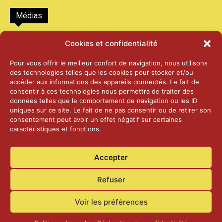
Médias
2026 – Laiterie d’Orsières et Abbaye de St-
Cookies et confidentialité
Maurice
25 juin 2026
Pour vous offrir le meilleur confort de navigation, nous utilisons
des technologies telles que les cookies pour stocker et/ou
accéder aux informations des appareils connectés. Le fait de
2025 – Palais Fédéral – Berne
consentir à ces technologies nous permettra de traiter des
25 juin 2026
données telles que le comportement de navigation ou les ID
uniques sur ce site. Le fait de ne pas consentir ou de retirer son
consentement peut avoir un effet négatif sur certaines
caractéristiques et fonctions.
Aînés – Noël 2024
14 janvier 2025
Accepter
Refuser
Voir les préférences
Accueil
Actualités
Contact
Confidentialité