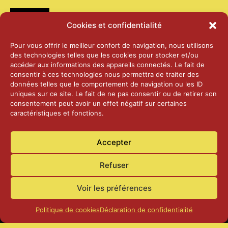
Médias
Cookies et confidentialité
2026 – Laiterie d’Orsières et Abbaye de St-
Pour vous offrir le meilleur confort de navigation, nous utilisons
Maurice
des technologies telles que les cookies pour stocker et/ou
25 juin 2026
accéder aux informations des appareils connectés. Le fait de
consentir à ces technologies nous permettra de traiter des
données telles que le comportement de navigation ou les ID
2025 – Palais Fédéral – Berne
uniques sur ce site. Le fait de ne pas consentir ou de retirer son
25 juin 2026
consentement peut avoir un effet négatif sur certaines
caractéristiques et fonctions.
Aînés – Noël 2024
Accepter
14 janvier 2025
Refuser
Voir les préférences
Politique de cookies
Déclaration de confidentialité
Accueil
Actualités
Contact
Confidentialité