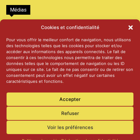
Médias
2026 – Laiterie d’Orsières et Abbaye de St-
Cookies et confidentialité
Maurice
25 juin 2026
Pour vous offrir le meilleur confort de navigation, nous utilisons
des technologies telles que les cookies pour stocker et/ou
accéder aux informations des appareils connectés. Le fait de
2025 – Palais Fédéral – Berne
consentir à ces technologies nous permettra de traiter des
25 juin 2026
données telles que le comportement de navigation ou les ID
uniques sur ce site. Le fait de ne pas consentir ou de retirer son
consentement peut avoir un effet négatif sur certaines
caractéristiques et fonctions.
Aînés – Noël 2024
14 janvier 2025
Accepter
Refuser
Voir les préférences
Accueil
Actualités
Contact
Confidentialité