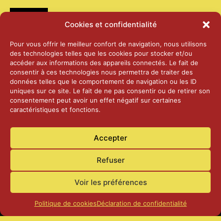
Médias
Cookies et confidentialité
2026 – Laiterie d’Orsières et Abbaye de St-
Pour vous offrir le meilleur confort de navigation, nous utilisons
Maurice
des technologies telles que les cookies pour stocker et/ou
25 juin 2026
accéder aux informations des appareils connectés. Le fait de
consentir à ces technologies nous permettra de traiter des
données telles que le comportement de navigation ou les ID
2025 – Palais Fédéral – Berne
uniques sur ce site. Le fait de ne pas consentir ou de retirer son
25 juin 2026
consentement peut avoir un effet négatif sur certaines
caractéristiques et fonctions.
Aînés – Noël 2024
Accepter
14 janvier 2025
Refuser
Voir les préférences
Politique de cookies
Déclaration de confidentialité
Accueil
Actualités
Contact
Confidentialité