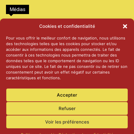
Médias
2026 – Laiterie d’Orsières et Abbaye de St-
Cookies et confidentialité
Maurice
25 juin 2026
Pour vous offrir le meilleur confort de navigation, nous utilisons
des technologies telles que les cookies pour stocker et/ou
accéder aux informations des appareils connectés. Le fait de
2025 – Palais Fédéral – Berne
consentir à ces technologies nous permettra de traiter des
25 juin 2026
données telles que le comportement de navigation ou les ID
uniques sur ce site. Le fait de ne pas consentir ou de retirer son
consentement peut avoir un effet négatif sur certaines
caractéristiques et fonctions.
Aînés – Noël 2024
14 janvier 2025
Accepter
Refuser
Voir les préférences
Accueil
Actualités
Contact
Confidentialité