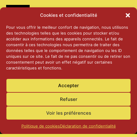
Médias
Cookies et confidentialité
2026 – Laiterie d’Orsières et Abbaye de St-
Pour vous offrir le meilleur confort de navigation, nous utilisons
Maurice
des technologies telles que les cookies pour stocker et/ou
25 juin 2026
accéder aux informations des appareils connectés. Le fait de
consentir à ces technologies nous permettra de traiter des
données telles que le comportement de navigation ou les ID
2025 – Palais Fédéral – Berne
uniques sur ce site. Le fait de ne pas consentir ou de retirer son
25 juin 2026
consentement peut avoir un effet négatif sur certaines
caractéristiques et fonctions.
Aînés – Noël 2024
Accepter
14 janvier 2025
Refuser
Voir les préférences
Politique de cookies
Déclaration de confidentialité
Accueil
Actualités
Contact
Confidentialité