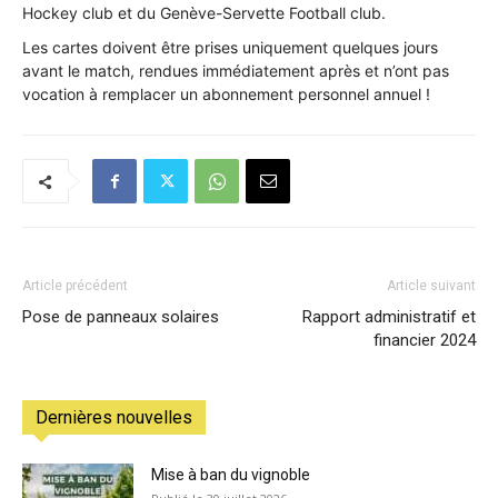
Hockey club et du Genève-Servette Football club.
•
Les cartes doivent être prises uniquement quelques jours
avant le match, rendues immédiatement après et n’ont pas
vocation à remplacer un abonnement personnel annuel !
Canton
de
Article précédent
Article suivant
Genève
Pose de panneaux solaires
Rapport administratif et
financier 2024
Dernières nouvelles
Mise à ban du vignoble