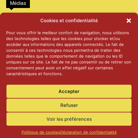
Médias
2026 – Laiterie d’Orsières et Abbaye de St-
Cookies et confidentialité
Maurice
25 juin 2026
Pour vous offrir le meilleur confort de navigation, nous utilisons
des technologies telles que les cookies pour stocker et/ou
accéder aux informations des appareils connectés. Le fait de
2025 – Palais Fédéral – Berne
consentir à ces technologies nous permettra de traiter des
25 juin 2026
données telles que le comportement de navigation ou les ID
uniques sur ce site. Le fait de ne pas consentir ou de retirer son
consentement peut avoir un effet négatif sur certaines
caractéristiques et fonctions.
Aînés – Noël 2024
14 janvier 2025
Accepter
Refuser
Voir les préférences
Accueil
Actualités
Contact
Confidentialité
Politique de cookies
Déclaration de confidentialité
© Commune de Laconnex
2026