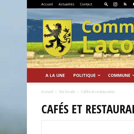
Accueil
Actualités
Contact
A LA UNE
POLITIQUE
COMMUNE
Commune
Accueil
Vie locale
Cafés et restaurants
CAFÉS ET RESTAURA
de