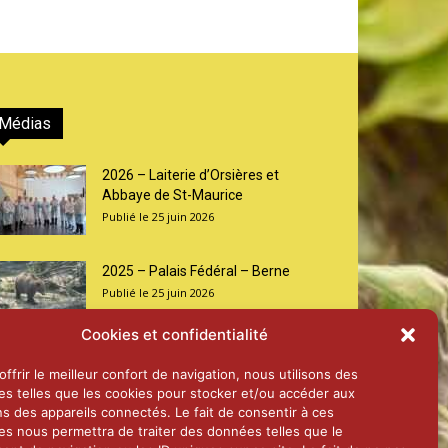
Médias
2026 – Laiterie d’Orsières et
Abbaye de St-Maurice
25 juin 2026
2025 – Palais Fédéral – Berne
25 juin 2026
Cookies et confidentialité
Aînés – Noël 2024
ffrir le meilleur confort de navigation, nous utilisons des
14 janvier 2025
es telles que les cookies pour stocker et/ou accéder aux
ns des appareils connectés. Le fait de consentir à ces
es nous permettra de traiter des données telles que le