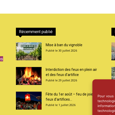
Récemment publié
Mise à ban du vignoble
30 juillet 2026
es
Interdiction des feux en plein air
et des feux d’artifice
29 juillet 2026
Fête du 1er août – feu de joie et
Pour vous o
feux d’artifices...
technologi
1 juillet 2026
informatio
technologi