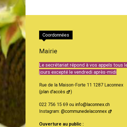
Coordonnées
Mairie
Le secrétariat répond à vos appels tous l
jours excepté le vendredi après-midi
Rue de la Maison-Forte 11 1287 Laconnex
(
plan d'accès
)
022 756 15 69 ou
info@laconnex.ch
Instagram:
@communedelaconnex
Ouverture au public :