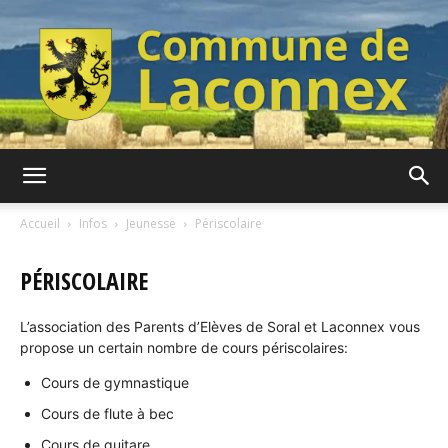
Commune
Accueil
Infos
Jeunesse
Périscolaire
PÉRISCOLAIRE
de
L’association des Parents d’Elèves de Soral et Laconnex vous
propose un certain nombre de cours périscolaires:
Laconnex
Cours de gymnastique
Cours de flute à bec
Cours de guitare