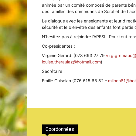
animée par un comité composé de parents bénév
des familles des communes de Soral et de Lacon
Le dialogue avec les enseignants et leur directio
sécurité et le bien-être des enfants font partie 
Laconnex
N’hésitez pas à rejoindre l’APESL. Pour tout re
Co-présidentes :
Virginie Gerardi (078 693 27 79
virg.gremaud@
louise.theraulaz@hotmail.com
)
•
Secrétaire :
Emilie Guisolan (076 615 65 82 –
miloch81@hot
Canton
Coordonnées