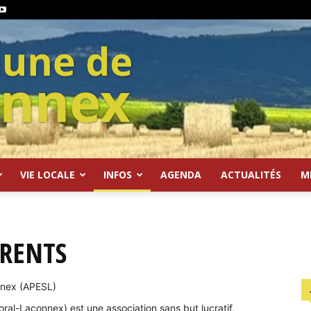
VIE LOCALE
INFOS
AGENDA
ACTUALITÉS
M
ARENTS
nnex (APESL)
ral-Laconnex) est une association sans but lucratif,