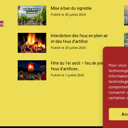
Mise à ban du vignoble
30 juillet 2026
es
Interdiction des feux en plein air
et des feux d’artifice
29 juillet 2026
Fête du 1er août – feu de joie et
Pour vous o
feux d’artifices...
technologi
1 juillet 2026
informatio
technologi
comporteme
consentir 
certaines c
Ac