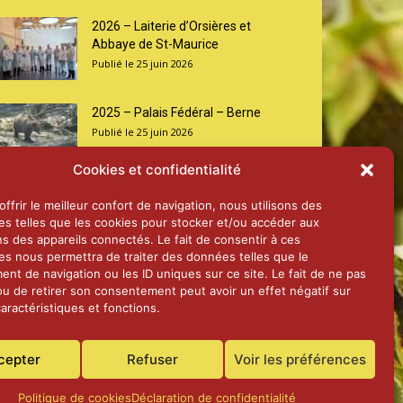
2026 – Laiterie d’Orsières et
Abbaye de St-Maurice
25 juin 2026
2025 – Palais Fédéral – Berne
25 juin 2026
Cookies et confidentialité
Aînés – Noël 2024
ffrir le meilleur confort de navigation, nous utilisons des
14 janvier 2025
es telles que les cookies pour stocker et/ou accéder aux
ns des appareils connectés. Le fait de consentir à ces
es nous permettra de traiter des données telles que le
nt de navigation ou les ID uniques sur ce site. Le fait de ne pas
ou de retirer son consentement peut avoir un effet négatif sur
aractéristiques et fonctions.
cepter
Refuser
Voir les préférences
Politique de cookies
Déclaration de confidentialité