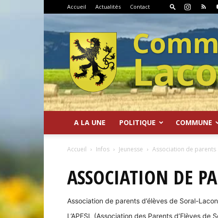
Accueil
Actualités
Contact
A LA UNE
POLITIQUE
COMMUNE
Commune
Accueil
Infos
Jeunesse
Association de parents
ASSOCIATION DE P
Association de parents d’élèves de Soral-Laco
de
L’APESL (Association des Parents d’Elèves de So