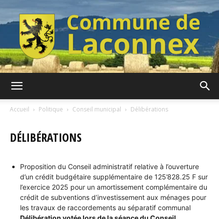
Commune
Accueil
Politique
Conseil municipal
Délibérations
DÉLIBÉRATIONS
de
Proposition du Conseil administratif relative à l’ouverture
d’un crédit budgétaire supplémentaire de 125’828.25 F sur
Laconnex
l’exercice 2025 pour un amortissement complémentaire du
crédit de subventions d’investissement aux ménages pour
les travaux de raccordements au séparatif communal
Délibération votée lors de la séance du Conseil