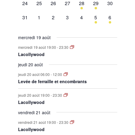
0
0
0
0
1
1
0
24
25
26
27
28
29
30
évènement,
évènement,
évènement,
évènement,
évènement,
évènement,
évènement,
0
0
0
0
0
1
1
31
1
2
3
4
5
6
évènement,
évènement,
évènement,
évènement,
évènement,
évènement,
évènement,
mercredi 19 août
mercredi 19 août 19:00
-
23:30
Lacollywood
jeudi 20 août
jeudi 20 août 06:00
-
12:00
Levée de ferraille et encombrants
jeudi 20 août 19:00
-
23:30
Lacollywood
vendredi 21 août
vendredi 21 août 19:00
-
23:30
Lacollywood