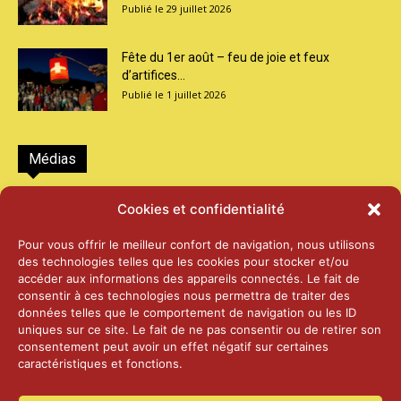
29 juillet 2026
Fête du 1er août – feu de joie et feux
d’artifices...
1 juillet 2026
Médias
2026 – Laiterie d’Orsières et Abbaye de St-
Cookies et confidentialité
Maurice
25 juin 2026
Pour vous offrir le meilleur confort de navigation, nous utilisons
des technologies telles que les cookies pour stocker et/ou
accéder aux informations des appareils connectés. Le fait de
2025 – Palais Fédéral – Berne
consentir à ces technologies nous permettra de traiter des
25 juin 2026
données telles que le comportement de navigation ou les ID
uniques sur ce site. Le fait de ne pas consentir ou de retirer son
consentement peut avoir un effet négatif sur certaines
caractéristiques et fonctions.
Aînés – Noël 2024
14 janvier 2025