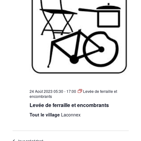
•
Canton
de
Genève
24 Août 2023 05:30
-
17:00
Levée de ferraille et
encombrants
Levée de ferraille et encombrants
Tout le village
Laconnex
Jour précédent