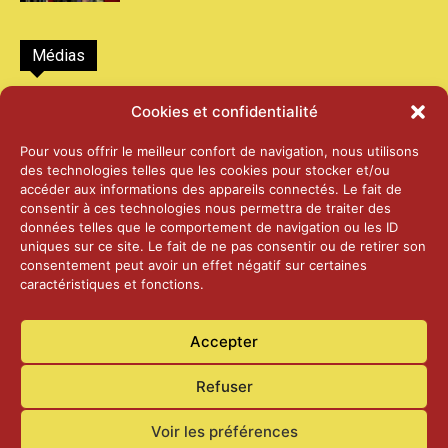
Médias
2026 – Laiterie d’Orsières et Abbaye de St-
Cookies et confidentialité
Maurice
25 juin 2026
Pour vous offrir le meilleur confort de navigation, nous utilisons
des technologies telles que les cookies pour stocker et/ou
accéder aux informations des appareils connectés. Le fait de
2025 – Palais Fédéral – Berne
consentir à ces technologies nous permettra de traiter des
25 juin 2026
données telles que le comportement de navigation ou les ID
uniques sur ce site. Le fait de ne pas consentir ou de retirer son
consentement peut avoir un effet négatif sur certaines
caractéristiques et fonctions.
Aînés – Noël 2024
14 janvier 2025
Accepter
Refuser
Voir les préférences
Accueil
Actualités
Contact
Confidentialité