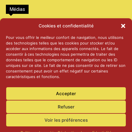
Médias
2026 – Laiterie d’Orsières et Abbaye de St-
Cookies et confidentialité
Maurice
25 juin 2026
Pour vous offrir le meilleur confort de navigation, nous utilisons
des technologies telles que les cookies pour stocker et/ou
accéder aux informations des appareils connectés. Le fait de
2025 – Palais Fédéral – Berne
consentir à ces technologies nous permettra de traiter des
25 juin 2026
données telles que le comportement de navigation ou les ID
uniques sur ce site. Le fait de ne pas consentir ou de retirer son
consentement peut avoir un effet négatif sur certaines
caractéristiques et fonctions.
Aînés – Noël 2024
14 janvier 2025
Accepter
Refuser
Voir les préférences
Accueil
Actualités
Contact
Confidentialité