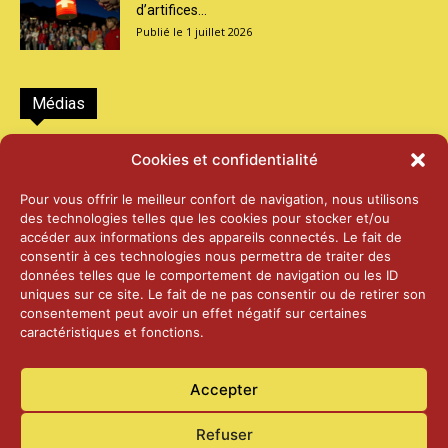
d’artifices...
1 juillet 2026
Médias
2026 – Laiterie d’Orsières et Abbaye de St-
Cookies et confidentialité
Maurice
25 juin 2026
Pour vous offrir le meilleur confort de navigation, nous utilisons
des technologies telles que les cookies pour stocker et/ou
accéder aux informations des appareils connectés. Le fait de
2025 – Palais Fédéral – Berne
consentir à ces technologies nous permettra de traiter des
25 juin 2026
données telles que le comportement de navigation ou les ID
uniques sur ce site. Le fait de ne pas consentir ou de retirer son
consentement peut avoir un effet négatif sur certaines
caractéristiques et fonctions.
Aînés – Noël 2024
14 janvier 2025
Accepter
Refuser