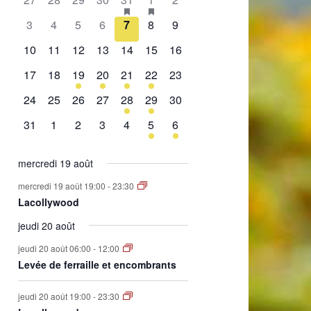
de
évènement,
évènement,
évènement,
évènement,
évènement,
évènements,
évènement,
0
0
0
0
0
0
0
3
4
5
6
7
8
9
Évènements
évènement,
évènement,
évènement,
évènement,
évènement,
évènement,
évènement,
0
0
0
0
0
0
0
10
11
12
13
14
15
16
évènement,
évènement,
évènement,
évènement,
évènement,
évènement,
évènement,
0
0
1
2
1
2
0
17
18
19
20
21
22
23
évènement,
évènement,
évènement,
évènements,
évènement,
évènements,
évènement,
0
0
0
0
1
1
0
24
25
26
27
28
29
30
évènement,
évènement,
évènement,
évènement,
évènement,
évènement,
évènement,
0
0
0
0
0
1
1
31
1
2
3
4
5
6
évènement,
évènement,
évènement,
évènement,
évènement,
évènement,
évènement,
mercredi 19 août
mercredi 19 août 19:00
-
23:30
Lacollywood
jeudi 20 août
jeudi 20 août 06:00
-
12:00
Levée de ferraille et encombrants
jeudi 20 août 19:00
-
23:30