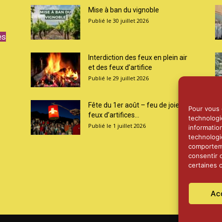
Mise à ban du vignoble
30 juillet 2026
es
Interdiction des feux en plein air
et des feux d’artifice
29 juillet 2026
Fête du 1er août – feu de joie et
Pour vous o
feux d’artifices...
technologi
1 juillet 2026
informatio
technologi
comporteme
consentir 
certaines c
Ac