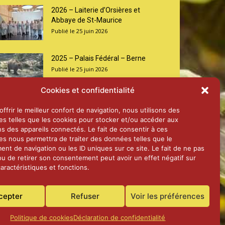
2026 – Laiterie d’Orsières et
Abbaye de St-Maurice
25 juin 2026
2025 – Palais Fédéral – Berne
25 juin 2026
Cookies et confidentialité
Aînés – Noël 2024
ffrir le meilleur confort de navigation, nous utilisons des
14 janvier 2025
es telles que les cookies pour stocker et/ou accéder aux
ns des appareils connectés. Le fait de consentir à ces
es nous permettra de traiter des données telles que le
nt de navigation ou les ID uniques sur ce site. Le fait de ne pas
ou de retirer son consentement peut avoir un effet négatif sur
aractéristiques et fonctions.
cepter
Refuser
Voir les préférences
Politique de cookies
Déclaration de confidentialité