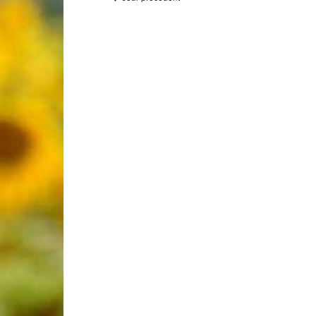
Laconnex
•
Canton