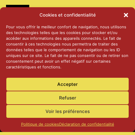
Médias
Cookies et confidentialité
2026 – Laiterie d’Orsières et Abbaye de St-
Pour vous offrir le meilleur confort de navigation, nous utilisons
Maurice
des technologies telles que les cookies pour stocker et/ou
25 juin 2026
accéder aux informations des appareils connectés. Le fait de
consentir à ces technologies nous permettra de traiter des
données telles que le comportement de navigation ou les ID
2025 – Palais Fédéral – Berne
uniques sur ce site. Le fait de ne pas consentir ou de retirer son
25 juin 2026
consentement peut avoir un effet négatif sur certaines
caractéristiques et fonctions.
Aînés – Noël 2024
Accepter
14 janvier 2025
Refuser
Voir les préférences
Politique de cookies
Déclaration de confidentialité
Accueil
Actualités
Contact
Confidentialité