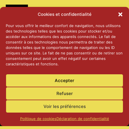
Médias
Cookies et confidentialité
2026 – Laiterie d’Orsières et Abbaye de St-
Pour vous offrir le meilleur confort de navigation, nous utilisons
Maurice
des technologies telles que les cookies pour stocker et/ou
25 juin 2026
accéder aux informations des appareils connectés. Le fait de
consentir à ces technologies nous permettra de traiter des
données telles que le comportement de navigation ou les ID
2025 – Palais Fédéral – Berne
uniques sur ce site. Le fait de ne pas consentir ou de retirer son
25 juin 2026
consentement peut avoir un effet négatif sur certaines
caractéristiques et fonctions.
Aînés – Noël 2024
Accepter
14 janvier 2025
Refuser
Voir les préférences
Politique de cookies
Déclaration de confidentialité
Accueil
Actualités
Contact
Confidentialité