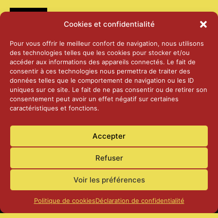
Médias
Cookies et confidentialité
2026 – Laiterie d’Orsières et Abbaye de St-
Pour vous offrir le meilleur confort de navigation, nous utilisons
Maurice
des technologies telles que les cookies pour stocker et/ou
25 juin 2026
accéder aux informations des appareils connectés. Le fait de
consentir à ces technologies nous permettra de traiter des
données telles que le comportement de navigation ou les ID
2025 – Palais Fédéral – Berne
uniques sur ce site. Le fait de ne pas consentir ou de retirer son
25 juin 2026
consentement peut avoir un effet négatif sur certaines
caractéristiques et fonctions.
Aînés – Noël 2024
Accepter
14 janvier 2025
Refuser
Voir les préférences
Politique de cookies
Déclaration de confidentialité
Accueil
Actualités
Contact
Confidentialité