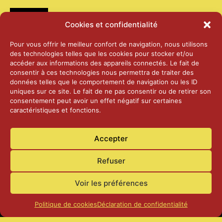
Médias
Cookies et confidentialité
2026 – Laiterie d’Orsières et Abbaye de St-
Pour vous offrir le meilleur confort de navigation, nous utilisons
Maurice
des technologies telles que les cookies pour stocker et/ou
25 juin 2026
accéder aux informations des appareils connectés. Le fait de
consentir à ces technologies nous permettra de traiter des
données telles que le comportement de navigation ou les ID
2025 – Palais Fédéral – Berne
uniques sur ce site. Le fait de ne pas consentir ou de retirer son
25 juin 2026
consentement peut avoir un effet négatif sur certaines
caractéristiques et fonctions.
Aînés – Noël 2024
Accepter
14 janvier 2025
Refuser
Voir les préférences
Politique de cookies
Déclaration de confidentialité
Accueil
Actualités
Contact
Confidentialité