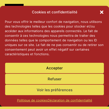
Médias
Cookies et confidentialité
2026 – Laiterie d’Orsières et Abbaye de St-
Pour vous offrir le meilleur confort de navigation, nous utilisons
Maurice
des technologies telles que les cookies pour stocker et/ou
25 juin 2026
accéder aux informations des appareils connectés. Le fait de
consentir à ces technologies nous permettra de traiter des
données telles que le comportement de navigation ou les ID
2025 – Palais Fédéral – Berne
uniques sur ce site. Le fait de ne pas consentir ou de retirer son
25 juin 2026
consentement peut avoir un effet négatif sur certaines
caractéristiques et fonctions.
Aînés – Noël 2024
Accepter
14 janvier 2025
Refuser
Voir les préférences
Politique de cookies
Déclaration de confidentialité
Accueil
Actualités
Contact
Confidentialité