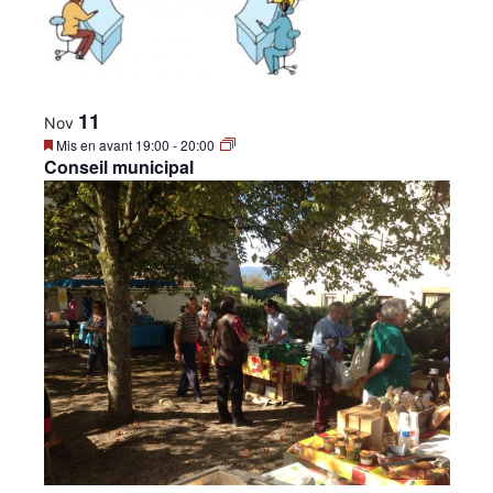
•
Canton
11
Nov
Mis en avant
19:00
-
20:00
Conseil municipal
de
Genève