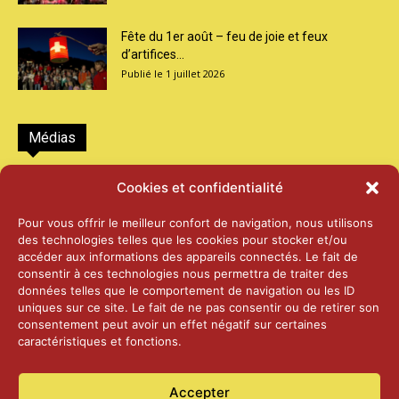
Fête du 1er août – feu de joie et feux
d’artifices...
1 juillet 2026
Médias
2026 – Laiterie d’Orsières et Abbaye de St-
Cookies et confidentialité
Maurice
25 juin 2026
Pour vous offrir le meilleur confort de navigation, nous utilisons
des technologies telles que les cookies pour stocker et/ou
accéder aux informations des appareils connectés. Le fait de
2025 – Palais Fédéral – Berne
consentir à ces technologies nous permettra de traiter des
25 juin 2026
données telles que le comportement de navigation ou les ID
uniques sur ce site. Le fait de ne pas consentir ou de retirer son
consentement peut avoir un effet négatif sur certaines
caractéristiques et fonctions.
Aînés – Noël 2024
14 janvier 2025
Accepter