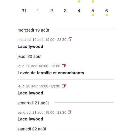
évènement,
évènement,
évènement,
évènement,
évènement,
évènement,
évènement,
0
0
0
0
0
1
1
31
1
2
3
4
5
6
évènement,
évènement,
évènement,
évènement,
évènement,
évènement,
évènement,
mercredi 19 août
mercredi 19 août 19:00
-
23:30
Lacollywood
jeudi 20 août
jeudi 20 août 06:00
-
12:00
Levée de ferraille et encombrants
jeudi 20 août 19:00
-
23:30
Lacollywood
vendredi 21 août
vendredi 21 août 19:00
-
23:30
Lacollywood
samedi 22 août