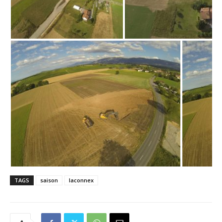
TAGS
saison
laconnex