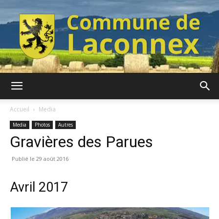
Commune
Accueil
Media
Media
Photos
Autres
Gravières des Parues
de
29 août 2016
Laconnex
Avril 2017