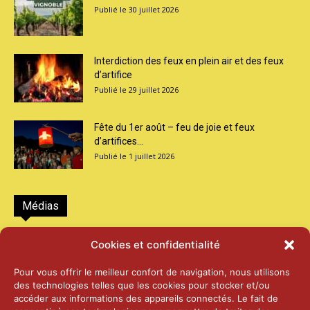
30 juillet 2026
Interdiction des feux en plein air et des feux
d’artifice
29 juillet 2026
Fête du 1er août – feu de joie et feux
d’artifices...
1 juillet 2026
Médias
2026 – Laiterie d’Orsières et Abbaye de St-
Cookies et confidentialité
Maurice
25 juin 2026
Pour vous offrir le meilleur confort de navigation, nous utilisons
des technologies telles que les cookies pour stocker et/ou
accéder aux informations des appareils connectés. Le fait de
2025 – Palais Fédéral – Berne