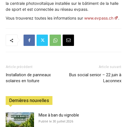
la centrale photovoltaïque installée sur le bâtiment de la halle
•
de sport et est connectée au réseau evpass.
Vous trouverez toutes les informations sur
www.evpass.ch
.
Canton
de
Article précédent
Article suivant
Installation de panneaux
Bus social senior – 22 juin à
Genève
solaires en toiture
Laconnex
Dernières nouvelles
Mise à ban du vignoble
30 juillet 2026