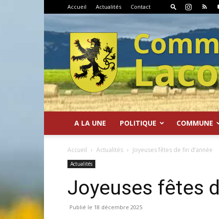
Accueil
Actualités
Contact
A LA UNE
POLITIQUE
COMMUNE
Commune
Accueil
Actualités
Joyeuses fêtes de fin d’année
Actualités
Joyeuses fêtes d
de
18 décembre 2025