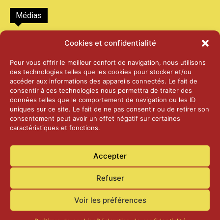
Médias
2026 – Laiterie d’Orsières et Abbaye de St-
Cookies et confidentialité
Maurice
25 juin 2026
Pour vous offrir le meilleur confort de navigation, nous utilisons
des technologies telles que les cookies pour stocker et/ou
accéder aux informations des appareils connectés. Le fait de
2025 – Palais Fédéral – Berne
consentir à ces technologies nous permettra de traiter des
25 juin 2026
données telles que le comportement de navigation ou les ID
uniques sur ce site. Le fait de ne pas consentir ou de retirer son
consentement peut avoir un effet négatif sur certaines
caractéristiques et fonctions.
Aînés – Noël 2024
14 janvier 2025
Accepter
Refuser
Voir les préférences
Accueil
Actualités
Contact
Confidentialité