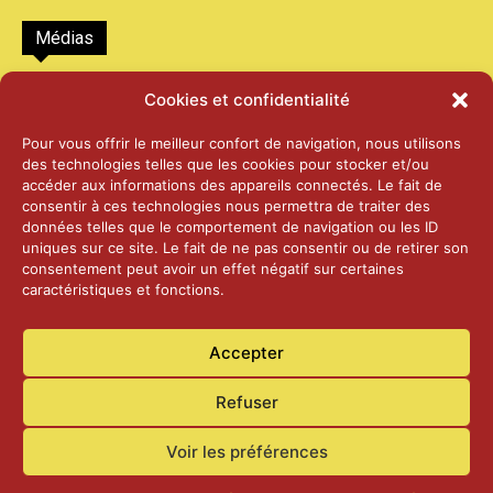
Médias
2026 – Laiterie d’Orsières et Abbaye de St-
Cookies et confidentialité
Maurice
25 juin 2026
Pour vous offrir le meilleur confort de navigation, nous utilisons
des technologies telles que les cookies pour stocker et/ou
accéder aux informations des appareils connectés. Le fait de
2025 – Palais Fédéral – Berne
consentir à ces technologies nous permettra de traiter des
25 juin 2026
données telles que le comportement de navigation ou les ID
uniques sur ce site. Le fait de ne pas consentir ou de retirer son
consentement peut avoir un effet négatif sur certaines
caractéristiques et fonctions.
Aînés – Noël 2024
14 janvier 2025
Accepter
Refuser
Voir les préférences
Accueil
Actualités
Contact
Confidentialité