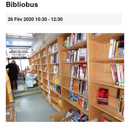
Bibliobus
•
26 Fév 2020 10:30
-
12:30
Canton
de
Genève