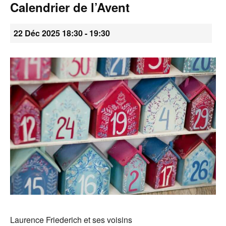
Calendrier de l’Avent
•
22 Déc 2025 18:30
-
19:30
Canton
de
Genève
Laurence Friederich et ses voisins