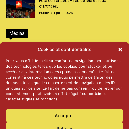
Fête du 1er août – feu de joie et feux
d’artifices...
1 juillet 2026
Médias
2026 – Laiterie d’Orsières et Abbaye de St-
Cookies et confidentialité
Maurice
25 juin 2026
Pour vous offrir le meilleur confort de navigation, nous utilisons
des technologies telles que les cookies pour stocker et/ou
accéder aux informations des appareils connectés. Le fait de
2025 – Palais Fédéral – Berne
consentir à ces technologies nous permettra de traiter des
25 juin 2026
données telles que le comportement de navigation ou les ID
uniques sur ce site. Le fait de ne pas consentir ou de retirer son
consentement peut avoir un effet négatif sur certaines
caractéristiques et fonctions.
Aînés – Noël 2024
14 janvier 2025
Accepter
Refuser