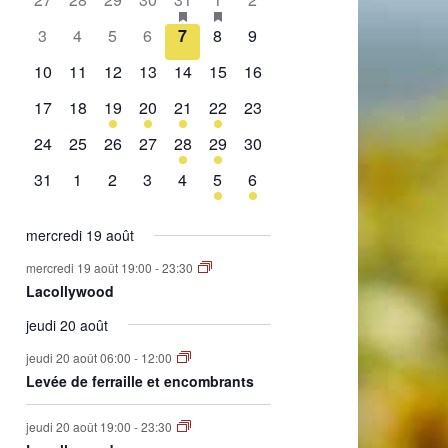
de
évènement,
évènement,
évènement,
évènement,
évènement,
évènements,
évènement,
0
0
0
0
0
0
0
3
4
5
6
7
8
9
Évènements
évènement,
évènement,
évènement,
évènement,
évènement,
évènement,
évènement,
0
0
0
0
0
0
0
10
11
12
13
14
15
16
évènement,
évènement,
évènement,
évènement,
évènement,
évènement,
évènement,
0
0
1
2
1
2
0
17
18
19
20
21
22
23
évènement,
évènement,
évènement,
évènements,
évènement,
évènements,
évènement,
0
0
0
0
1
1
0
24
25
26
27
28
29
30
évènement,
évènement,
évènement,
évènement,
évènement,
évènement,
évènement,
0
0
0
0
0
1
1
31
1
2
3
4
5
6
évènement,
évènement,
évènement,
évènement,
évènement,
évènement,
évènement,
mercredi 19 août
mercredi 19 août 19:00
-
23:30
Lacollywood
jeudi 20 août
jeudi 20 août 06:00
-
12:00
Levée de ferraille et encombrants
jeudi 20 août 19:00
-
23:30