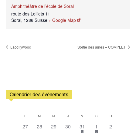
Amphithéâtre de l’école de Soral
route des Lolliets 11
Soral
,
1286
Suisse
+ Google Map
Lacollywood
Sortie des aînés – COMPLET
Calendrier des événements
L
M
M
J
V
S
D
Calendrier
0
0
0
0
1
2
0
27
28
29
30
31
1
2
de
évènement,
évènement,
évènement,
évènement,
évènement,
évènements,
évènement,