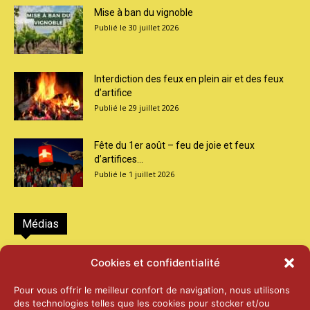
Mise à ban du vignoble
30 juillet 2026
Interdiction des feux en plein air et des feux
d’artifice
29 juillet 2026
Fête du 1er août – feu de joie et feux
d’artifices...
1 juillet 2026
Médias
2026 – Laiterie d’Orsières et Abbaye de St-
Cookies et confidentialité
Maurice
25 juin 2026
Pour vous offrir le meilleur confort de navigation, nous utilisons
des technologies telles que les cookies pour stocker et/ou