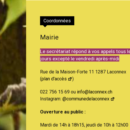
Coordonnées
Mairie
Le secrétariat répond à vos appels tous l
jours excepté le vendredi après-midi
Rue de la Maison-Forte 11 1287 Laconnex
(
plan d'accès
)
022 756 15 69 ou
info@laconnex.ch
Instagram:
@communedelaconnex
Ouverture au public :
Mardi de 14h à 18h15, jeudi de 10h à 12h00