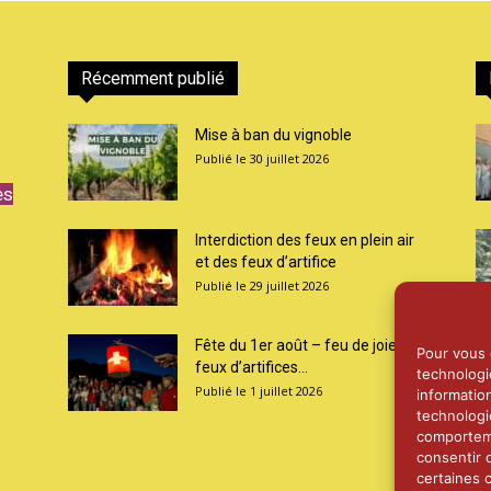
Récemment publié
Mise à ban du vignoble
30 juillet 2026
es
Interdiction des feux en plein air
et des feux d’artifice
29 juillet 2026
Fête du 1er août – feu de joie et
Pour vous o
feux d’artifices...
technologi
1 juillet 2026
informatio
technologi
comporteme
consentir 
certaines c