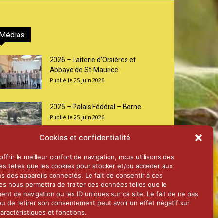
Médias
2026 – Laiterie d’Orsières et
Abbaye de St-Maurice
25 juin 2026
2025 – Palais Fédéral – Berne
25 juin 2026
Cookies et confidentialité
Aînés – Noël 2024
ffrir le meilleur confort de navigation, nous utilisons des
14 janvier 2025
es telles que les cookies pour stocker et/ou accéder aux
ns des appareils connectés. Le fait de consentir à ces
es nous permettra de traiter des données telles que le
nt de navigation ou les ID uniques sur ce site. Le fait de ne pas
ou de retirer son consentement peut avoir un effet négatif sur
aractéristiques et fonctions.