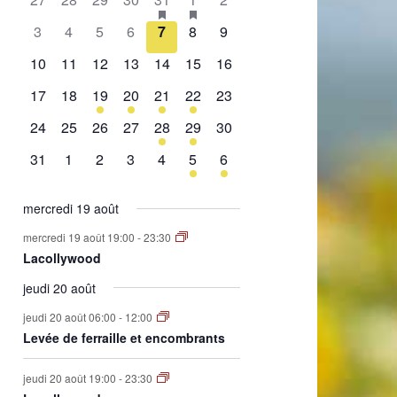
de
évènement,
évènement,
évènement,
évènement,
évènement,
évènements,
évènement,
0
0
0
0
0
0
0
3
4
5
6
7
8
9
Évènements
évènement,
évènement,
évènement,
évènement,
évènement,
évènement,
évènement,
0
0
0
0
0
0
0
10
11
12
13
14
15
16
évènement,
évènement,
évènement,
évènement,
évènement,
évènement,
évènement,
0
0
1
2
1
2
0
17
18
19
20
21
22
23
évènement,
évènement,
évènement,
évènements,
évènement,
évènements,
évènement,
0
0
0
0
1
1
0
24
25
26
27
28
29
30
évènement,
évènement,
évènement,
évènement,
évènement,
évènement,
évènement,
0
0
0
0
0
1
1
31
1
2
3
4
5
6
évènement,
évènement,
évènement,
évènement,
évènement,
évènement,
évènement,
mercredi 19 août
mercredi 19 août 19:00
-
23:30
Lacollywood
jeudi 20 août
jeudi 20 août 06:00
-
12:00
Levée de ferraille et encombrants
jeudi 20 août 19:00
-
23:30