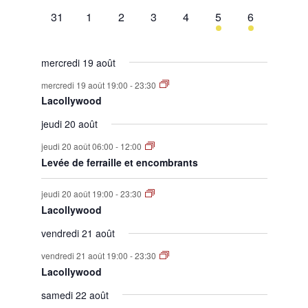
évènement,
évènement,
évènement,
évènement,
évènement,
évènement,
évènement,
0
0
0
0
0
1
1
31
1
2
3
4
5
6
évènement,
évènement,
évènement,
évènement,
évènement,
évènement,
évènement,
mercredi 19 août
mercredi 19 août 19:00
-
23:30
Lacollywood
jeudi 20 août
jeudi 20 août 06:00
-
12:00
Levée de ferraille et encombrants
jeudi 20 août 19:00
-
23:30
Lacollywood
vendredi 21 août
vendredi 21 août 19:00
-
23:30
Lacollywood
samedi 22 août