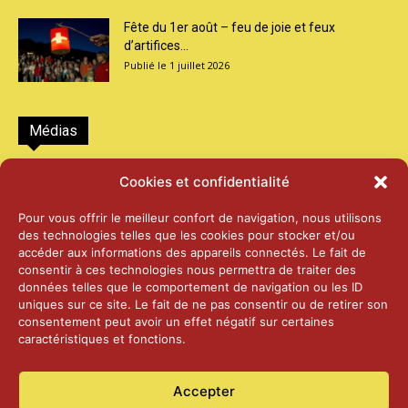
Fête du 1er août – feu de joie et feux
d’artifices...
1 juillet 2026
Médias
2026 – Laiterie d’Orsières et Abbaye de St-
Cookies et confidentialité
Maurice
25 juin 2026
Pour vous offrir le meilleur confort de navigation, nous utilisons
des technologies telles que les cookies pour stocker et/ou
accéder aux informations des appareils connectés. Le fait de
2025 – Palais Fédéral – Berne
consentir à ces technologies nous permettra de traiter des
25 juin 2026
données telles que le comportement de navigation ou les ID
uniques sur ce site. Le fait de ne pas consentir ou de retirer son
consentement peut avoir un effet négatif sur certaines
caractéristiques et fonctions.
Aînés – Noël 2024
14 janvier 2025
Accepter