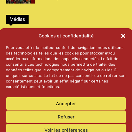
Médias
2026 – Laiterie d’Orsières et Abbaye de St-
Cookies et confidentialité
Maurice
25 juin 2026
Pour vous offrir le meilleur confort de navigation, nous utilisons
des technologies telles que les cookies pour stocker et/ou
accéder aux informations des appareils connectés. Le fait de
2025 – Palais Fédéral – Berne
consentir à ces technologies nous permettra de traiter des
25 juin 2026
données telles que le comportement de navigation ou les ID
uniques sur ce site. Le fait de ne pas consentir ou de retirer son
consentement peut avoir un effet négatif sur certaines
caractéristiques et fonctions.
Aînés – Noël 2024
14 janvier 2025
Accepter
Refuser
Voir les préférences