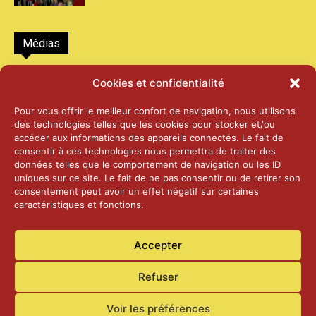
Médias
2026 – Laiterie d’Orsières et Abbaye de St-
Cookies et confidentialité
Maurice
25 juin 2026
Pour vous offrir le meilleur confort de navigation, nous utilisons
des technologies telles que les cookies pour stocker et/ou
accéder aux informations des appareils connectés. Le fait de
2025 – Palais Fédéral – Berne
consentir à ces technologies nous permettra de traiter des
25 juin 2026
données telles que le comportement de navigation ou les ID
uniques sur ce site. Le fait de ne pas consentir ou de retirer son
consentement peut avoir un effet négatif sur certaines
caractéristiques et fonctions.
Aînés – Noël 2024
14 janvier 2025
Accepter
Refuser
Voir les préférences
Accueil
Actualités
Contact
Confidentialité