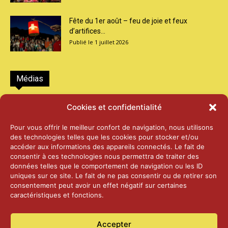
Fête du 1er août – feu de joie et feux
d’artifices...
1 juillet 2026
Médias
2026 – Laiterie d’Orsières et Abbaye de St-
Cookies et confidentialité
Maurice
25 juin 2026
Pour vous offrir le meilleur confort de navigation, nous utilisons
des technologies telles que les cookies pour stocker et/ou
accéder aux informations des appareils connectés. Le fait de
2025 – Palais Fédéral – Berne
consentir à ces technologies nous permettra de traiter des
25 juin 2026
données telles que le comportement de navigation ou les ID
uniques sur ce site. Le fait de ne pas consentir ou de retirer son
consentement peut avoir un effet négatif sur certaines
caractéristiques et fonctions.
Aînés – Noël 2024
14 janvier 2025
Accepter