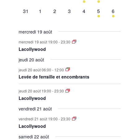
évènement,
évènement,
évènement,
évènement,
évènement,
évènement,
évènement,
0
0
0
0
0
1
1
31
1
2
3
4
5
6
évènement,
évènement,
évènement,
évènement,
évènement,
évènement,
évènement,
mercredi 19 août
mercredi 19 août 19:00
-
23:30
Lacollywood
jeudi 20 août
jeudi 20 août 06:00
-
12:00
Levée de ferraille et encombrants
jeudi 20 août 19:00
-
23:30
Lacollywood
vendredi 21 août
vendredi 21 août 19:00
-
23:30
Lacollywood
samedi 22 août