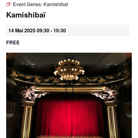
Event Series:
Kamishibaï
•
Kamishibaï
14 Mai 2025 09:30
-
10:30
Canton
FREE
de
Genève