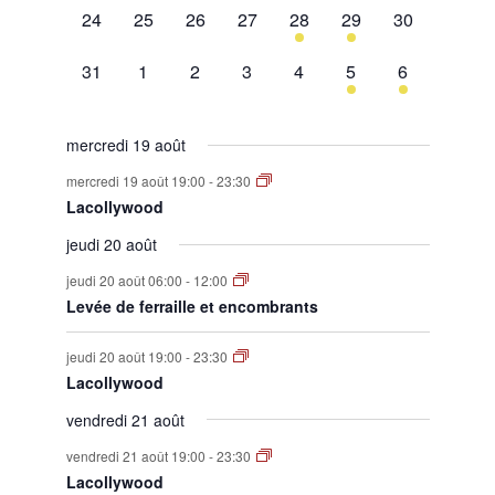
0
0
0
0
1
1
0
24
25
26
27
28
29
30
évènement,
évènement,
évènement,
évènement,
évènement,
évènement,
évènement,
0
0
0
0
0
1
1
31
1
2
3
4
5
6
évènement,
évènement,
évènement,
évènement,
évènement,
évènement,
évènement,
mercredi 19 août
mercredi 19 août 19:00
-
23:30
Lacollywood
jeudi 20 août
jeudi 20 août 06:00
-
12:00
Levée de ferraille et encombrants
jeudi 20 août 19:00
-
23:30
Lacollywood
vendredi 21 août
vendredi 21 août 19:00
-
23:30
Lacollywood