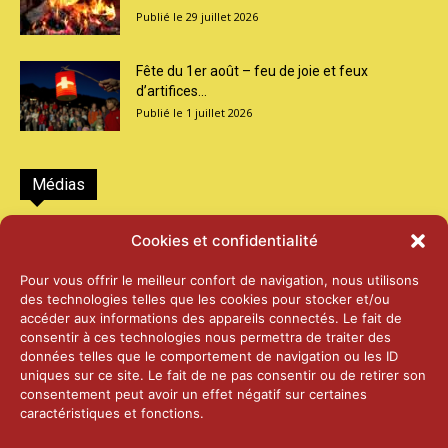
29 juillet 2026
Fête du 1er août – feu de joie et feux
d’artifices...
1 juillet 2026
Médias
2026 – Laiterie d’Orsières et Abbaye de St-
Cookies et confidentialité
Maurice
25 juin 2026
Pour vous offrir le meilleur confort de navigation, nous utilisons
des technologies telles que les cookies pour stocker et/ou
accéder aux informations des appareils connectés. Le fait de
2025 – Palais Fédéral – Berne
consentir à ces technologies nous permettra de traiter des
25 juin 2026
données telles que le comportement de navigation ou les ID
uniques sur ce site. Le fait de ne pas consentir ou de retirer son
consentement peut avoir un effet négatif sur certaines
caractéristiques et fonctions.
Aînés – Noël 2024