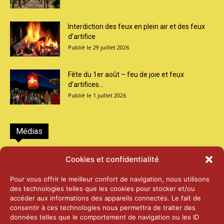
Interdiction des feux en plein air et des feux
d’artifice
29 juillet 2026
Fête du 1er août – feu de joie et feux
d’artifices...
1 juillet 2026
Médias
2026 – Laiterie d’Orsières et Abbaye de St-
Cookies et confidentialité
Maurice
25 juin 2026
Pour vous offrir le meilleur confort de navigation, nous utilisons
des technologies telles que les cookies pour stocker et/ou
accéder aux informations des appareils connectés. Le fait de
2025 – Palais Fédéral – Berne
consentir à ces technologies nous permettra de traiter des
25 juin 2026
données telles que le comportement de navigation ou les ID