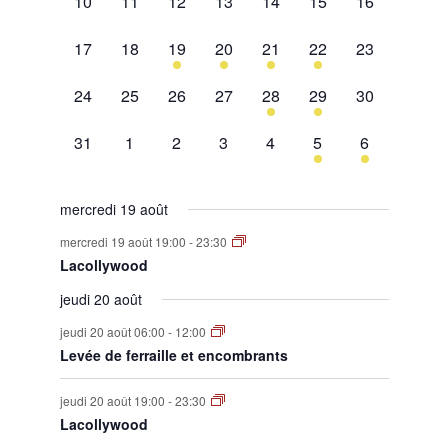
0
0
0
0
0
0
0
10
11
12
13
14
15
16
évènement,
évènement,
évènement,
évènement,
évènement,
évènement,
évènement,
0
0
1
2
1
2
0
17
18
19
20
21
22
23
évènement,
évènement,
évènement,
évènements,
évènement,
évènements,
évènement,
0
0
0
0
1
1
0
24
25
26
27
28
29
30
évènement,
évènement,
évènement,
évènement,
évènement,
évènement,
évènement,
0
0
0
0
0
1
1
31
1
2
3
4
5
6
évènement,
évènement,
évènement,
évènement,
évènement,
évènement,
évènement,
mercredi 19 août
mercredi 19 août 19:00
-
23:30
Lacollywood
jeudi 20 août
jeudi 20 août 06:00
-
12:00
Levée de ferraille et encombrants
jeudi 20 août 19:00
-
23:30
Lacollywood