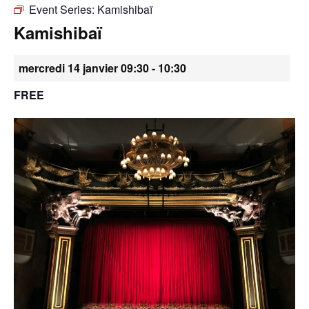
Event Series:
Kamishibaï
•
Kamishibaï
mercredi 14 janvier 09:30
-
10:30
Canton
FREE
de
Genève